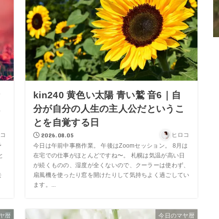
情
kin240 黄色い太陽 青い鷲 音6｜自
ん
分が自分の人生の主人公だというこ
とを自覚する日
コ
2026.08.05
ヒロコ
予
今日は午前中事務作業。 午後はZoomセッション。 8月は
と
在宅での仕事がほとんどですね〜。 札幌は気温が高い日
、
が続くものの、湿度が全くないので、クーラーは使わず、
去
扇風機を使ったり窓を開けたりして気持ちよく過ごしてい
ます。...
ヤ暦
今日のマヤ暦