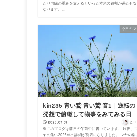
たり内臓の重みを支えるといった本来の役割が果たせな
なります。...
今日のマ
kin235 青い鷲 青い鷲 音1｜逆転の
発想で俯瞰して物事をみてみる日
2026.07.31
ヒロ
※このブログは前日の午前中に書いています。 昨夜、
ヤの集い2026年の詳細が発表になりました。 マヤの集