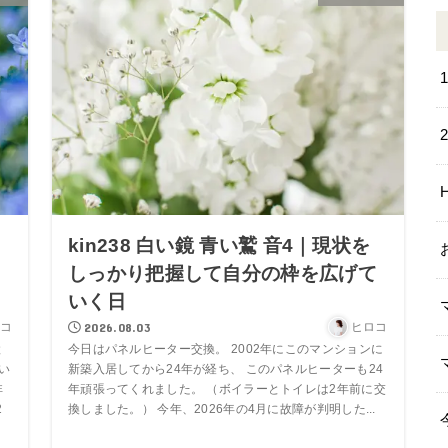
kin238 白い鏡 青い鷲 音4｜現状を
中
しっかり把握して自分の枠を広げて
いく日
コ
2026.08.03
ヒロコ
と
今日はパネルヒーター交換。 2002年にこのマンションに
い
新築入居してから24年が経ち、 このパネルヒーターも24
非
年頑張ってくれました。 （ボイラーとトイレは2年前に交
2
換しました。） 今年、2026年の4月に故障が判明した...