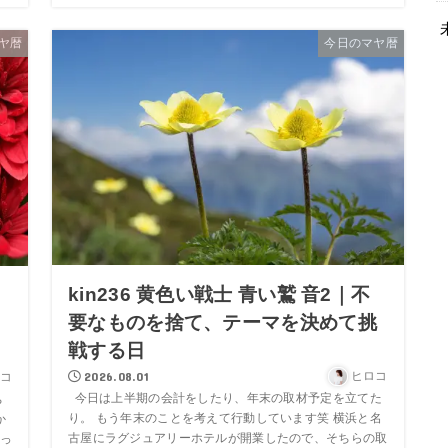
ヤ暦
今日のマヤ暦
kin236 黄色い戦士 青い鷲 音2｜不
要なものを捨て、テーマを決めて挑
中
戦する日
2026.08.01
ヒロコ
コ
今日は上半期の会計をしたり、年末の取材予定を立てた
ち
り。 もう年末のことを考えて行動しています笑 横浜と名
か
古屋にラグジュアリーホテルが開業したので、そちらの取
っ