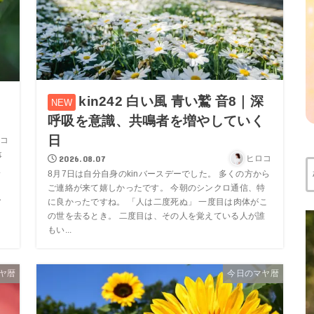
kin242 白い風 青い鷲 音8｜深
夢
呼吸を意識、共鳴者を増やしていく
日
コ
事
2026.08.07
ヒロコ
ま
8月7日は自分自身のkinバースデーでした。 多くの方から
索
う
ご連絡が来て嬉しかったです。 今朝のシンクロ通信、特
し
に良かったですね。 「人は二度死ぬ」 一度目は肉体がこ
の世を去るとき。 二度目は、その人を覚えている人が誰
もい...
ヤ暦
今日のマヤ暦