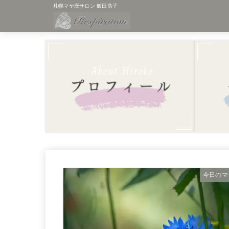
札幌マヤ暦サロン 飯田浩子
今日のマ