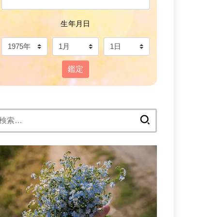
生年月日
鑑定
検
: