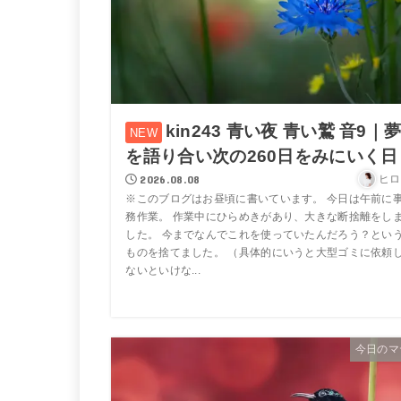
kin243 青い夜 青い鷲 音9｜
を語り合い次の260日をみにいく日
2026.08.08
ヒロ
※このブログはお昼頃に書いています。 今日は午前に
務作業。 作業中にひらめきがあり、大きな断捨離をし
した。 今までなんでこれを使っていたんだろう？とい
ものを捨てました。 （具体的にいうと大型ゴミに依頼
ないといけな...
今日のマ