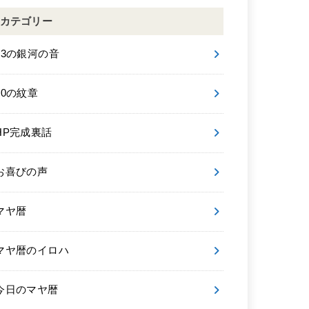
カテゴリー
13の銀河の音
20の紋章
HP完成裏話
お喜びの声
マヤ暦
マヤ暦のイロハ
今日のマヤ暦