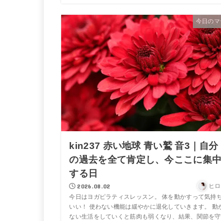
今日のマ
kin237 赤い地球 青い鷲 音3｜自分
の過去を全て肯定し、今ここに集
する日
2026.08.02
ヒロ
今日はヨガピラティスレッスン。 体を動かすって気持
いい！ 使わない機能は緩やかに退化していきます。 動
ない生活をしていくと筋肉も弱くなり、結果、関節を守