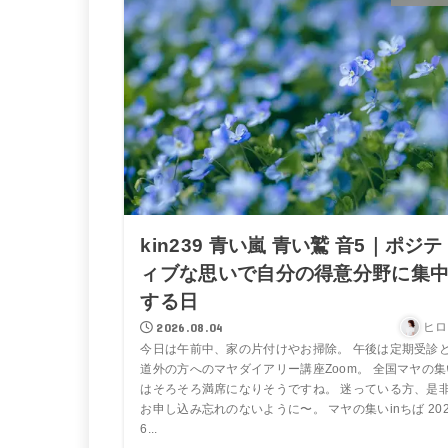
kin239 青い嵐 青い鷲 音5｜ポジテ
ィブな思いで自分の得意分野に集
する日
2026.08.04
ヒロ
今日は午前中、家の片付けやお掃除。 午後は定期受診
道外の方へのマヤダイアリー講座Zoom。 全国マヤの集
はそろそろ満席になりそうですね。 迷っている方、是
お申し込み忘れのないように〜。 マヤの集いinちば 20
6...