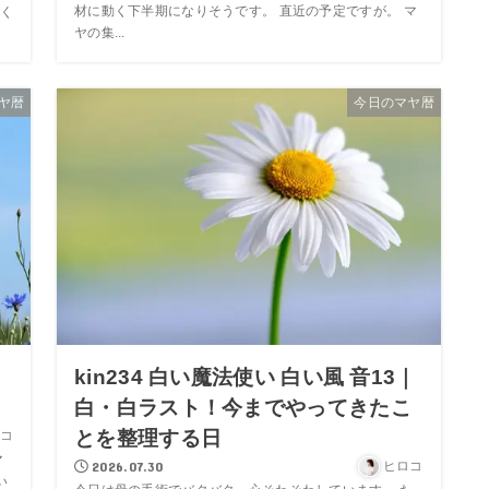
材に動く下半期になりそうです。 直近の予定ですが。 マ
く
ヤの集...
ヤ暦
今日のマヤ暦
kin234 白い魔法使い 白い風 音13｜
白・白ラスト！今までやってきたこ
とを整理する日
コ
マ
2026.07.30
ヒロコ
い