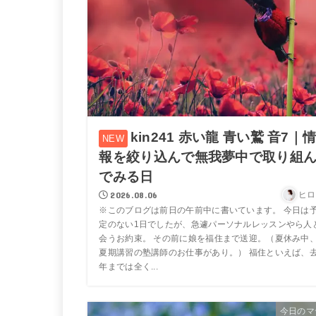
kin241 赤い龍 青い鷲 音7｜
報を絞り込んで無我夢中で取り組
でみる日
2026.08.06
ヒロ
※このブログは前日の午前中に書いています。 今日は
定のない1日でしたが、急遽パーソナルレッスンやら人
会うお約束。 その前に娘を福住まで送迎。（夏休み中
夏期講習の塾講師のお仕事があり。） 福住といえば、
年までは全く...
今日のマ