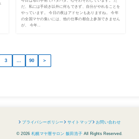
今日は母の手術でバタバタ、心そわそわしています。 た
年
だ、私には手続き以外に何もできず、自分がやれることを
.
やっています。 今日の夜はアドセンもありますね。 今年
の全国マヤの集いには、他の仕事の都合上参加できません
が、 今年...
3
…
90
＞
プライバシーポリシー
サイトマップ
お問い合わせ
© 2026
札幌マヤ暦サロン 飯田浩子
All Rights Reserved.