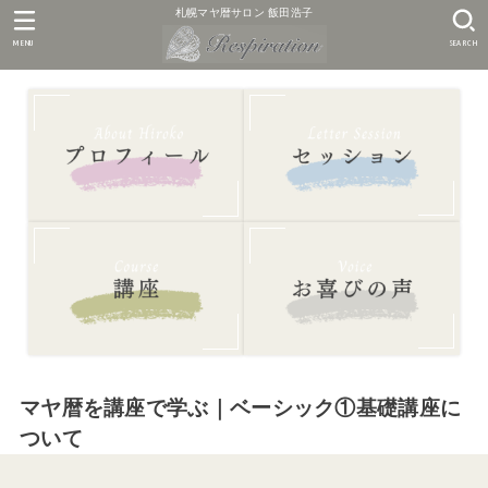
札幌マヤ暦サロン 飯田浩子
MENU
SEARCH
マヤ暦を講座で学ぶ｜ベーシック①基礎講座に
ついて