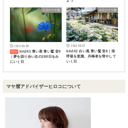
よう
今日のマヤ暦
今日のマヤ暦
2026.08.07
2026.08.08
kin242 白い風 青い鷲 音8｜深
kin243 青い夜 青い鷲 音9
呼吸を意識、共鳴者を増やして
｜夢を語り合い次の260日をみ
いく日
にいく日
マヤ暦アドバイザーヒロコについて