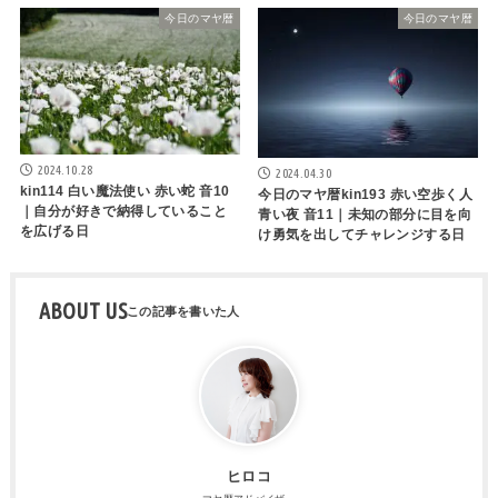
今日のマヤ暦
今日のマヤ暦
2024.10.28
2024.04.30
kin114 白い魔法使い 赤い蛇 音10
今日のマヤ暦kin193 赤い空歩く人
｜自分が好きで納得していること
青い夜 音11｜未知の部分に目を向
を広げる日
け勇気を出してチャレンジする日
ABOUT US
ヒロコ