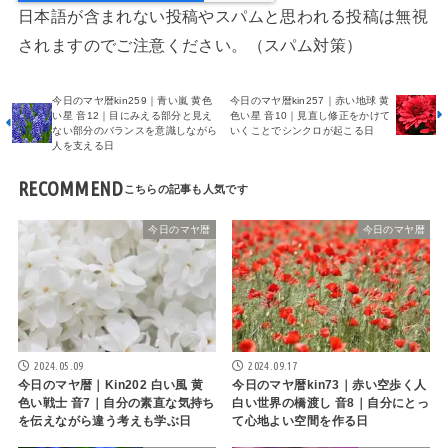
日本語が含まれない投稿やスパムと思われる投稿は無視
されますのでご注意ください。（スパム対策）
今日のマヤ暦kin259｜青い嵐 黄色
今日のマヤ暦kin257｜赤い地球 黄
い星 音12｜目にみえる部分と見え
色い星 音10｜見直し修正をかけて
ない部分のバランスを意識しながら
いくことでシンクロが起こる日
人を支える日
RECOMMEND
今日のマヤ暦
今日のマヤ暦
2024.05.09
2024.09.17
今日のマヤ暦｜Kin202 白い風 黄
今日のマヤ暦kin73｜赤い空歩く人
色い戦士 音7｜自分の素直な気持ち
白い世界の橋渡し 音8｜自分にとっ
を伝えながら違う考えも学ぶ日
て心地よい空間を作る日