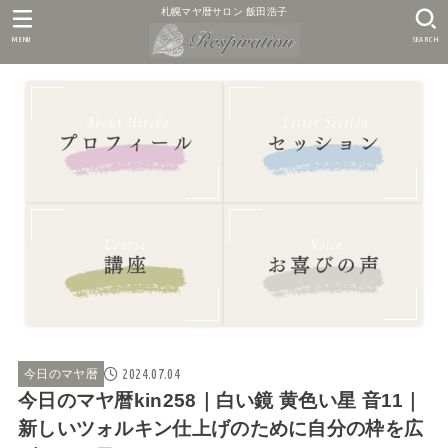
札幌マヤ暦サロン 飯田浩子
MENU
SEARCH
2024.07.04
今日のマヤ暦
今日のマヤ暦kin258｜白い鏡 黄色い星 音11｜
新しいツォルキン仕上げのために自分の枠を広