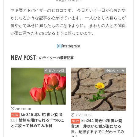
マヤ暦アドバイザー
マヤ暦アドバイザーのヒロコです。 今日という一日が心おだや
かになるような記事を心かげています。 一人ひとりの暮らしが
健やかで幸せに満ちたものになるように。 まわりの人との関係
が愛に満ちたものになるように願っています。
NEW POST
今日のマヤ暦
今日のマヤ暦
2026.08.10
kin245 赤い蛇 青い鷲 音
2026.08.09
11｜情熱を傾けられる一つのこ
kin244 黄色い種 青い鷲
とに絞って極めてみる日
音10｜芽吹いた種が形になる
日。納得するまでこだわってみ