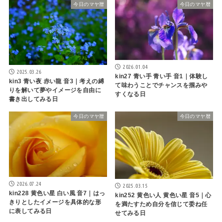
今日のマヤ暦
今日のマヤ暦
2026.01.04
2025.03.26
kin27 青い手 青い手 音1｜体験し
kin3 青い夜 赤い龍 音3｜考えの縛
て味わうことでチャンスを掴みや
りを解いて夢やイメージを自由に
すくなる日
書き出してみる日
今日のマヤ暦
今日のマヤ暦
2026.07.24
2025.03.15
kin228 黄色い星 白い風 音7｜はっ
kin252 黄色い人 黄色い星 音5｜心
きりとしたイメージを具体的な形
を満たすため自分を信じて委ね任
に表してみる日
せてみる日