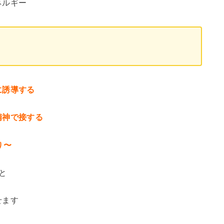
ネルギー
に誘導する
精神で接する
り〜
と
せます