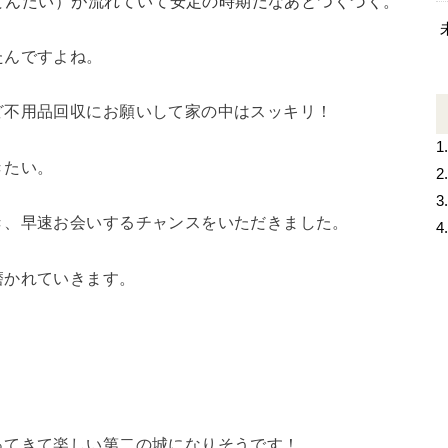
てんたい）が流れていて安定の時期だなあとつくづく。
たんですよね。
ど不用品回収にお願いして家の中はスッキリ！
1
きたい。
2
3
き、早速お会いするチャンスをいただきました。
4
磨かれていきます。
ってきて楽しい第二の城になりそうです！