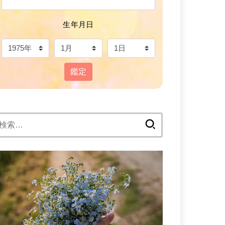
生年月日
鑑定
検
: