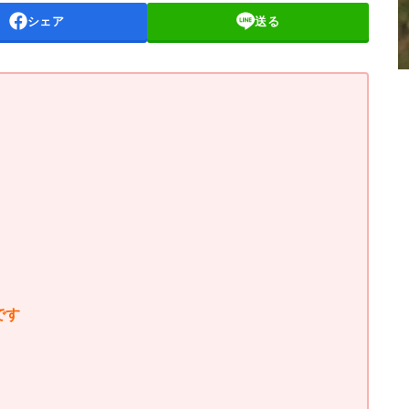
シェア
送る
です