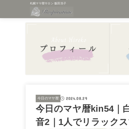
札幌マヤ暦サロン 飯田浩子
2024.08.29
今日のマヤ暦
今日のマヤ暦kin54
音2｜1人でリラック