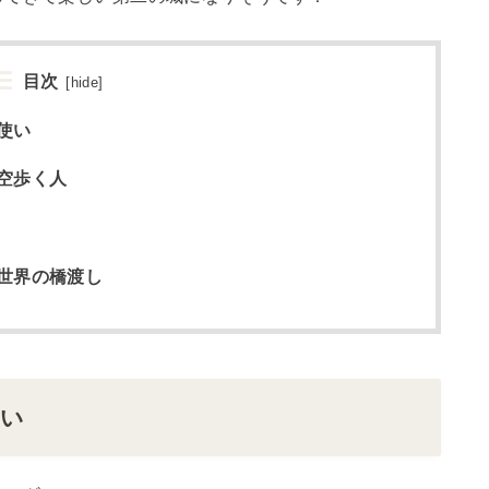
目次
[
hide
]
使い
空歩く人
世界の橋渡し
使い