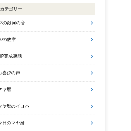
カテゴリー
13の銀河の音
20の紋章
HP完成裏話
お喜びの声
マヤ暦
マヤ暦のイロハ
今日のマヤ暦