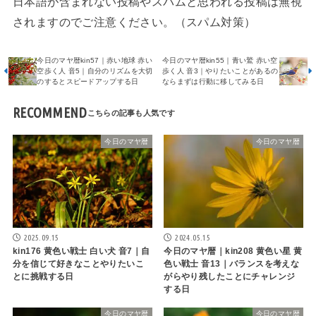
日本語が含まれない投稿やスパムと思われる投稿は無視
されますのでご注意ください。（スパム対策）
今日のマヤ暦kin57｜赤い地球 赤い
今日のマヤ暦kin55｜青い鷲 赤い空
空歩く人 音5｜自分のリズムを大切
歩く人 音3｜やりたいことがあるの
のするとスピードアップする日
ならまずは行動に移してみる日
RECOMMEND
今日のマヤ暦
今日のマヤ暦
2025.09.15
2024.05.15
kin176 黄色い戦士 白い犬 音7｜自
今日のマヤ暦｜kin208 黄色い星 黄
分を信じて好きなことやりたいこ
色い戦士 音13｜バランスを考えな
とに挑戦する日
がらやり残したことにチャレンジ
する日
今日のマヤ暦
今日のマヤ暦