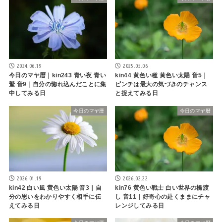
2024.06.19
2025.05.06
今日のマヤ暦｜kin243 青い夜 青い
kin44 黄色い種 黄色い太陽 音5｜
鷲 音9｜自分の惚れ込んだことに集
ピンチは最大の気づきのチャンス
中してみる日
と捉えてみる日
今日のマヤ暦
今日のマヤ暦
2026.01.19
2026.02.22
kin42 白い風 黄色い太陽 音3｜自
kin76 黄色い戦士 白い世界の橋渡
分の思いをわかりやすく相手に伝
し 音11｜好奇心の赴くままにチャ
えてみる日
レンジしてみる日