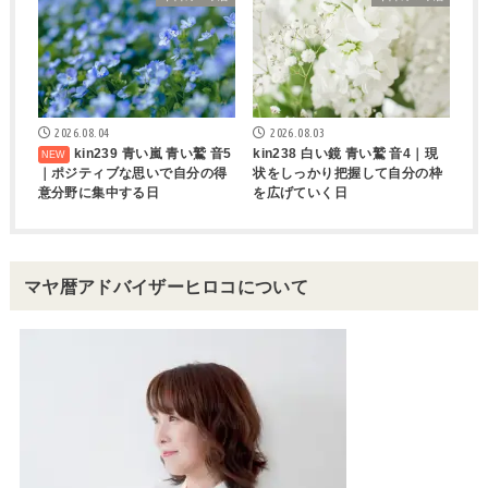
2026.08.04
2026.08.03
kin239 青い嵐 青い鷲 音5
kin238 白い鏡 青い鷲 音4｜現
｜ポジティブな思いで自分の得
状をしっかり把握して自分の枠
意分野に集中する日
を広げていく日
マヤ暦アドバイザーヒロコについて