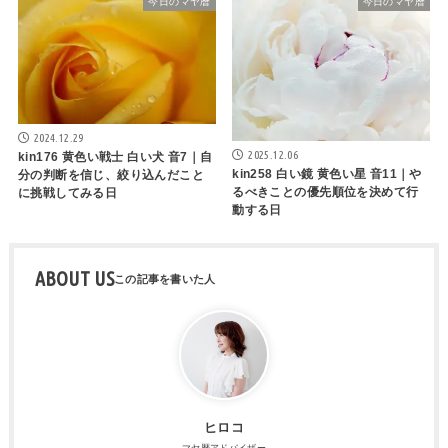
今日のマヤ暦
今日のマヤ暦
2024.12.29
2025.12.06
kin176 黄色い戦士 白い犬 音7｜自
kin258 白い鏡 黄色い星 音11｜や
分の判断を信じ、絞り込んだこと
るべきことの優先順位を決めて行
に挑戦してみる日
動する日
ABOUT US
ヒロコ