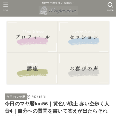
札幌マヤ暦サロン 飯田浩子
MENU
SEARCH
2024.08.31
今日のマヤ暦
今日のマヤ暦kin56｜黄色い戦士 赤い空歩く人
音4｜自分への質問を書いて答えが出たらそれ