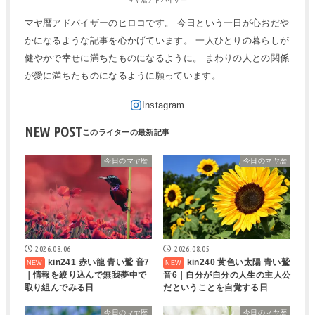
マヤ暦アドバイザー
マヤ暦アドバイザーのヒロコです。 今日という一日が心おだや
かになるような記事を心かげています。 一人ひとりの暮らしが
健やかで幸せに満ちたものになるように。 まわりの人との関係
が愛に満ちたものになるように願っています。
NEW POST
今日のマヤ暦
今日のマヤ暦
2026.08.06
2026.08.05
kin241 赤い龍 青い鷲 音7
kin240 黄色い太陽 青い鷲
｜情報を絞り込んで無我夢中で
音6｜自分が自分の人生の主人公
取り組んでみる日
だということを自覚する日
今日のマヤ暦
今日のマヤ暦