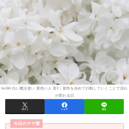
kin94 白い魔法使い 黄色い人 音3｜覚悟を決めて行動していくことで流れ
が変わる日
ポスト
シェア
送る
今日のマヤ暦