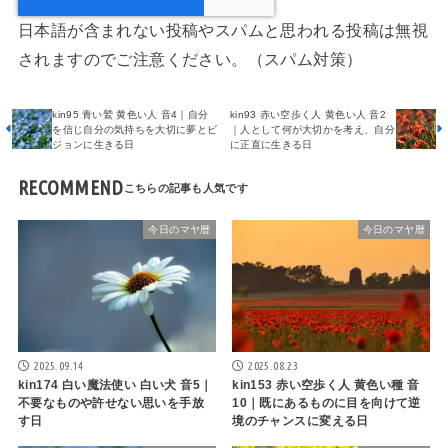
日本語が含まれない投稿やスパムと思われる投稿は無視
されますのでご注意ください。（スパム対策）
kin95 青い鷲 黄色い人 音4｜自分
kin93 赤い空歩く人 黄色い人 音2
を信じ自分の気持ちを大切に夢とビ
｜人として何が大切かを考え、自分
ジョンに生きる日
に正直に生きる日
RECOMMEND
今日のマヤ暦
今日のマヤ暦
2025.09.14
2025.08.23
kin174 白い魔法使い 白い犬 音5｜
kin153 赤い空歩く人 黄色い種 音
不要なものや許せない思いを手放
10｜既にあるものに目を向けて逆
す日
境のチャンスに変える日