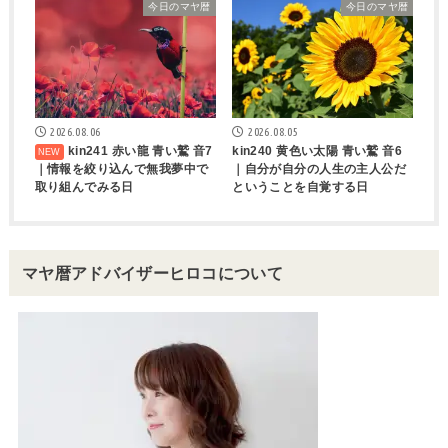
今日のマヤ暦
今日のマヤ暦
2026.08.06
2026.08.05
kin241 赤い龍 青い鷲 音7
kin240 黄色い太陽 青い鷲 音6
｜情報を絞り込んで無我夢中で
｜自分が自分の人生の主人公だ
取り組んでみる日
ということを自覚する日
マヤ暦アドバイザーヒロコについて