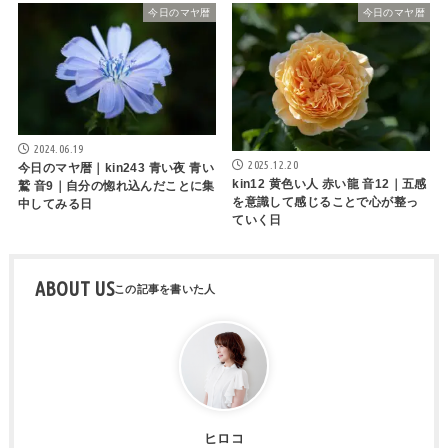
今日のマヤ暦
今日のマヤ暦
2024.06.19
2025.12.20
今日のマヤ暦｜kin243 青い夜 青い
kin12 黄色い人 赤い龍 音12｜五感
鷲 音9｜自分の惚れ込んだことに集
を意識して感じることで心が整っ
中してみる日
ていく日
ABOUT US
ヒロコ