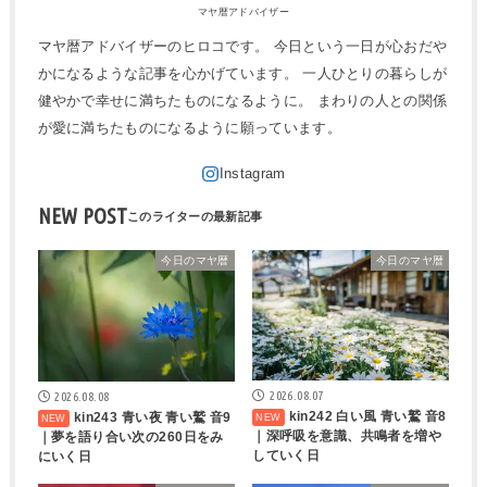
マヤ暦アドバイザー
マヤ暦アドバイザーのヒロコです。 今日という一日が心おだや
かになるような記事を心かげています。 一人ひとりの暮らしが
健やかで幸せに満ちたものになるように。 まわりの人との関係
が愛に満ちたものになるように願っています。
NEW POST
今日のマヤ暦
今日のマヤ暦
2026.08.07
2026.08.08
kin242 白い風 青い鷲 音8
kin243 青い夜 青い鷲 音9
｜深呼吸を意識、共鳴者を増や
｜夢を語り合い次の260日をみ
していく日
にいく日