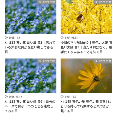
今日のマヤ暦
今日のマヤ暦
2025.11.01
2024.08.15
kin223 青い夜 白い風 音2｜忘れて
今日のマヤ暦kin40｜黄色い太陽 黄
いる大切な何かを思い出してみる
色い太陽 音1｜当たり前はなく、感
日
謝たくさんあることを知る日
今日のマヤ暦
今日のマヤ暦
2026.04.10
2024.12.01
kin123 青い夜 白い鏡 音6｜自分の
kin148 黄色い星 黄色い種 音5｜ゆ
ペースで何か一つのことを達成し
とりを持って行動すると気づきが
てみる日
起こる日