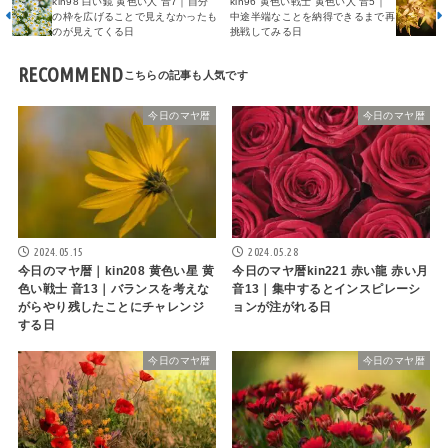
kin98 白い鏡 黄色い人 音7｜自分
kin96 黄色い戦士 黄色い人 音5｜
の枠を広げることで見えなかったも
中途半端なことを納得できるまで再
のが見えてくる日
挑戦してみる日
RECOMMEND
今日のマヤ暦
今日のマヤ暦
2024.05.15
2024.05.28
今日のマヤ暦｜kin208 黄色い星 黄
今日のマヤ暦kin221 赤い龍 赤い月
色い戦士 音13｜バランスを考えな
音13｜集中するとインスピレーシ
がらやり残したことにチャレンジ
ョンが注がれる日
する日
今日のマヤ暦
今日のマヤ暦