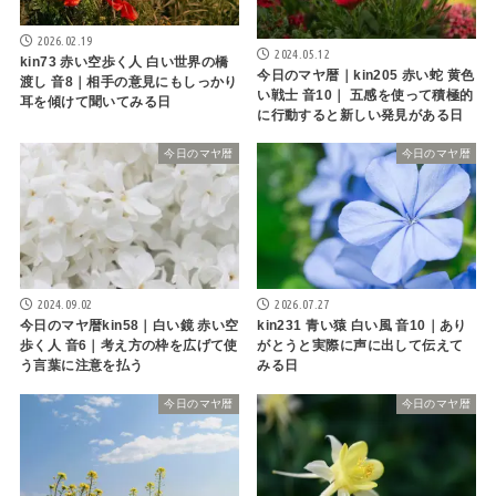
2026.02.19
2024.05.12
kin73 赤い空歩く人 白い世界の橋
今日のマヤ暦｜kin205 赤い蛇 黄色
渡し 音8｜相手の意見にもしっかり
い戦士 音10｜ 五感を使って積極的
耳を傾けて聞いてみる日
に行動すると新しい発見がある日
今日のマヤ暦
今日のマヤ暦
2024.09.02
2026.07.27
今日のマヤ暦kin58｜白い鏡 赤い空
kin231 青い猿 白い風 音10｜あり
歩く人 音6｜考え方の枠を広げて使
がとうと実際に声に出して伝えて
う言葉に注意を払う
みる日
今日のマヤ暦
今日のマヤ暦