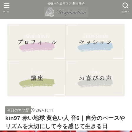
札幌マヤ暦サロン 飯田浩子
MENU
SEARCH
2024.10.11
今日のマヤ暦
kin97 赤い地球 黄色い人 音6｜自分のペースや
リズムを大切にして今を感じて生きる日