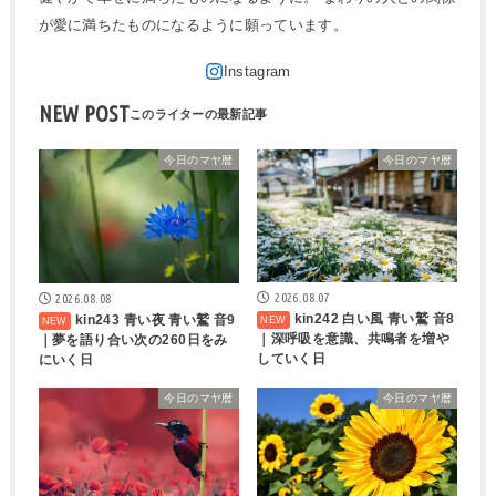
が愛に満ちたものになるように願っています。
NEW POST
今日のマヤ暦
今日のマヤ暦
2026.08.07
2026.08.08
kin242 白い風 青い鷲 音8
kin243 青い夜 青い鷲 音9
｜深呼吸を意識、共鳴者を増や
｜夢を語り合い次の260日をみ
していく日
にいく日
今日のマヤ暦
今日のマヤ暦