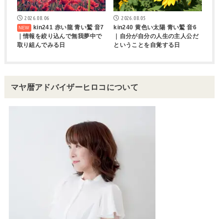
2026.08.06
2026.08.05
kin241 赤い龍 青い鷲 音7
kin240 黄色い太陽 青い鷲 音6
｜情報を絞り込んで無我夢中で
｜自分が自分の人生の主人公だ
取り組んでみる日
ということを自覚する日
マヤ暦アドバイザーヒロコについて