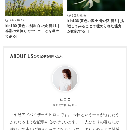
2025.08.06
2025.09.19
kin136 黄色い戦士 青い猿 音6｜挑
kin180 黄色い太陽 白い犬 音11｜
戦してみることで秘められた能力
感謝の気持ちで一つのことを極め
が開花する日
てみる日
ABOUT US
ヒロコ
マヤ暦アドバイザー
マヤ暦アドバイザーのヒロコです。 今日という一日が心おだや
かになるような記事を心かげています。 一人ひとりの暮らしが
健やかで幸せに満ちたものになるように。 まわりの人との関係