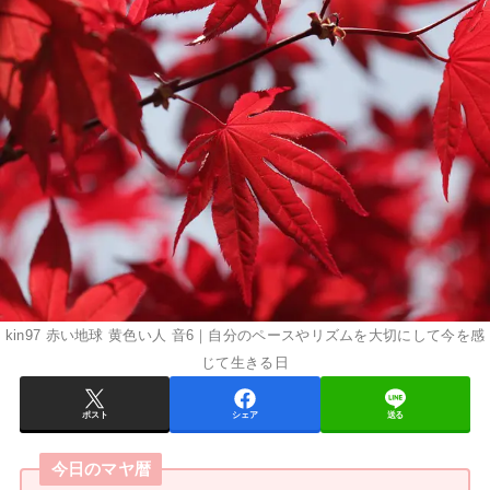
kin97 赤い地球 黄色い人 音6｜自分のペースやリズムを大切にして今を感
じて生きる日
ポスト
シェア
送る
今日のマヤ暦