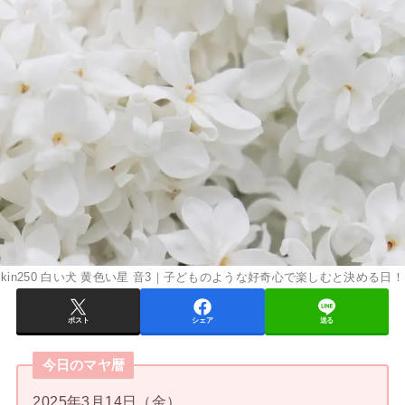
kin250 白い犬 黄色い星 音3｜子どものような好奇心で楽しむと決める日！
ポスト
シェア
送る
今日のマヤ暦
2025年3月14日（金）