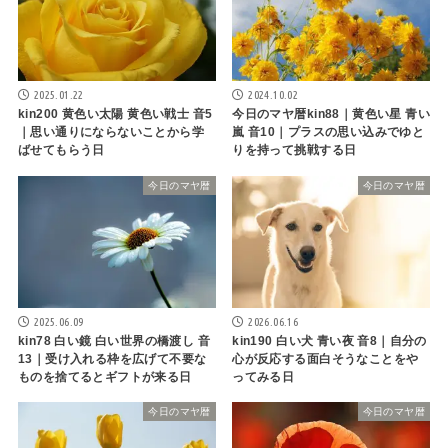
2025.01.22
2024.10.02
kin200 黄色い太陽 黄色い戦士 音5
今日のマヤ暦kin88｜黄色い星 青い
｜思い通りにならないことから学
嵐 音10｜プラスの思い込みでゆと
ばせてもらう日
りを持って挑戦する日
今日のマヤ暦
今日のマヤ暦
2025.06.09
2026.06.16
kin78 白い鏡 白い世界の橋渡し 音
kin190 白い犬 青い夜 音8｜自分の
13｜受け入れる枠を広げて不要な
心が反応する面白そうなことをや
ものを捨てるとギフトが来る日
ってみる日
今日のマヤ暦
今日のマヤ暦