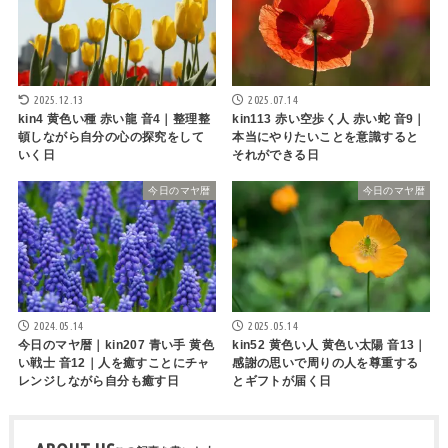
2025.12.13
2025.07.14
kin4 黄色い種 赤い龍 音4｜整理整
kin113 赤い空歩く人 赤い蛇 音9｜
頓しながら自分の心の探究をして
本当にやりたいことを意識すると
いく日
それができる日
今日のマヤ暦
今日のマヤ暦
2024.05.14
2025.05.14
今日のマヤ暦｜kin207 青い手 黄色
kin52 黄色い人 黄色い太陽 音13｜
い戦士 音12｜人を癒すことにチャ
感謝の思いで周りの人を尊重する
レンジしながら自分も癒す日
とギフトが届く日