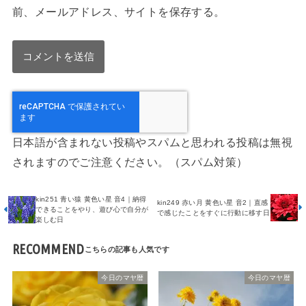
前、メールアドレス、サイトを保存する。
日本語が含まれない投稿やスパムと思われる投稿は無視
されますのでご注意ください。（スパム対策）
kin251 青い猿 黄色い星 音4｜納得
kin249 赤い月 黄色い星 音2｜直感
できることをやり、遊び心で自分が
で感じたことをすぐに行動に移す日
楽しむ日
RECOMMEND
今日のマヤ暦
今日のマヤ暦