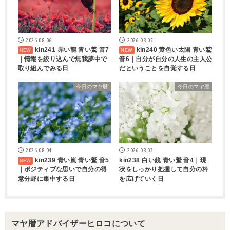
2026.08.06
2026.08.05
kin241 赤い龍 青い鷲 音7
kin240 黄色い太陽 青い鷲
｜情報を絞り込んで無我夢中で
音6｜自分が自分の人生の主人公
取り組んでみる日
だということを自覚する日
今日のマヤ暦
今日のマヤ暦
2026.08.04
2026.08.03
kin239 青い嵐 青い鷲 音5
kin238 白い鏡 青い鷲 音4｜現
｜ポジティブな思いで自分の得
状をしっかり把握して自分の枠
意分野に集中する日
を広げていく日
マヤ暦アドバイザーヒロコについて