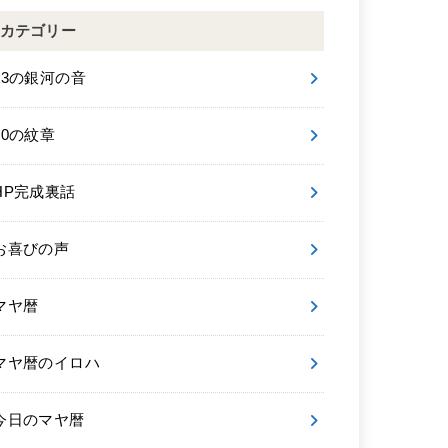
カテゴリー
13の銀河の音
20の紋章
HP完成裏話
お喜びの声
マヤ暦
マヤ暦のイロハ
今日のマヤ暦