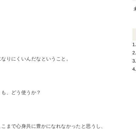
1
2
になりにくいんだなということ。
3
4
りも、どう使うか？
ここまで心身共に豊かになれなかったと思うし、