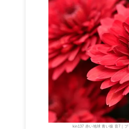
kin137 赤い地球 青い猿 音