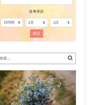
生年月日
鑑定
検
: