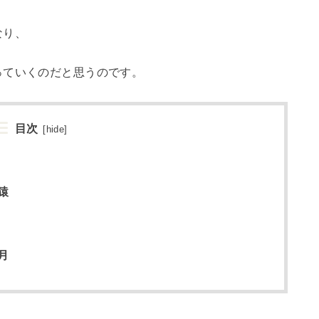
なり、
っていくのだと思うのです。
目次
[
hide
]
猿
月