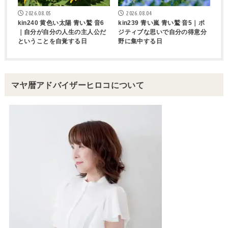
2026.08.05
2026.08.04
kin240 黄色い太陽 青い鷲 音6
kin239 青い嵐 青い鷲 音5｜ポ
｜自分が自分の人生の主人公だ
ジティブな思いで自分の得意分
ということを自覚する日
野に集中する日
マヤ暦アドバイザーヒロコについて