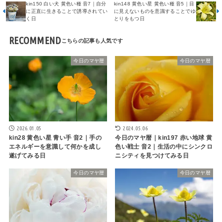
kin150 白い犬 黄色い種 音7｜自分
kin148 黄色い星 黄色い種 音5｜目
に正直に生きることで誘導されてい
に見えないものを意識することでゆ
く日
とりをもつ日
RECOMMEND
今日のマヤ暦
今日のマヤ暦
2026.01.05
2024.05.06
kin28 黄色い星 青い手 音2｜手の
今日のマヤ暦｜kin197 赤い地球 黄
エネルギーを意識して何かを成し
色い戦士 音2｜生活の中にシンクロ
遂げてみる日
ニシティを見つけてみる日
今日のマヤ暦
今日のマヤ暦