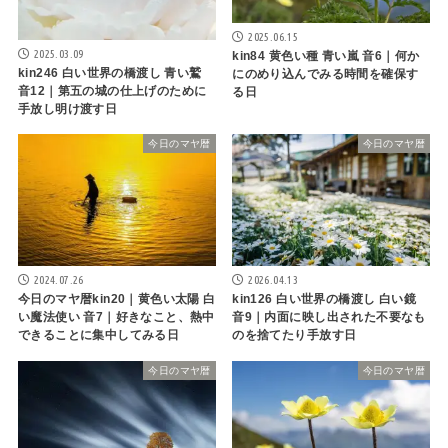
2025.06.15
2025.03.09
kin84 黄色い種 青い嵐 音6｜何か
kin246 白い世界の橋渡し 青い鷲
にのめり込んでみる時間を確保す
音12｜第五の城の仕上げのために
る日
手放し明け渡す日
今日のマヤ暦
今日のマヤ暦
2026.04.13
2024.07.26
kin126 白い世界の橋渡し 白い鏡
今日のマヤ暦kin20｜黄色い太陽 白
音9｜内面に映し出された不要なも
い魔法使い 音7｜好きなこと、熱中
のを捨てたり手放す日
できることに集中してみる日
今日のマヤ暦
今日のマヤ暦