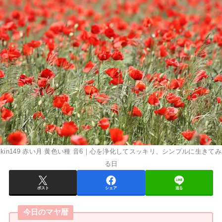
kin149 赤い月 黄色い種 音6｜心を浄化してスッキリ、シンプルに生きてみ
る日
ポスト
シェア
送る
今日のマヤ暦