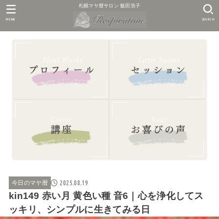
札幌マヤ暦サロン 飯田浩子
MENU
SEARCH
2025.08.19
今日のマヤ暦
kin149 赤い月 黄色い種 音6｜心を浄化してス
ッキリ、シンプルに生きてみる日