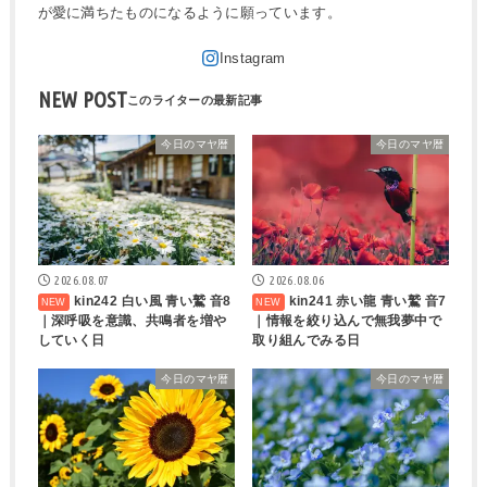
が愛に満ちたものになるように願っています。
NEW POST
今日のマヤ暦
今日のマヤ暦
2026.08.07
2026.08.06
kin242 白い風 青い鷲 音8
kin241 赤い龍 青い鷲 音7
｜深呼吸を意識、共鳴者を増や
｜情報を絞り込んで無我夢中で
していく日
取り組んでみる日
今日のマヤ暦
今日のマヤ暦