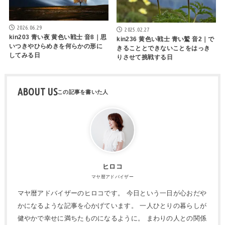
2026.06.29
2025.02.27
kin203 青い夜 黄色い戦士 音8｜思
kin236 黄色い戦士 青い鷲 音2｜で
いつきやひらめきを何らかの形に
きることとできないことをはっき
してみる日
りさせて挑戦する日
ABOUT US
ヒロコ
マヤ暦アドバイザー
マヤ暦アドバイザーのヒロコです。 今日という一日が心おだや
かになるような記事を心かげています。 一人ひとりの暮らしが
健やかで幸せに満ちたものになるように。 まわりの人との関係