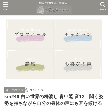
札幌マヤ暦サロン 飯田浩子
MENU
SEARCH
2025.11.24
今日のマヤ暦
kin246 白い世界の橋渡し 青い鷲 音12｜聞く姿
勢を持ちながら自分の身体の声にも耳を傾ける