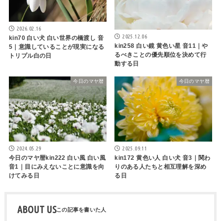
2026.02.16
2025.12.06
kin70 白い犬 白い世界の橋渡し 音
kin258 白い鏡 黄色い星 音11｜や
5｜意識していることが現実になる
るべきことの優先順位を決めて行
トリプル白の日
動する日
今日のマヤ暦
今日のマヤ暦
2024.05.29
2025.09.11
今日のマヤ暦kin222 白い風 白い風
kin172 黄色い人 白い犬 音3｜関わ
音1｜目にみえないことに意識を向
りのある人たちと相互理解を深め
けてみる日
る日
ABOUT US