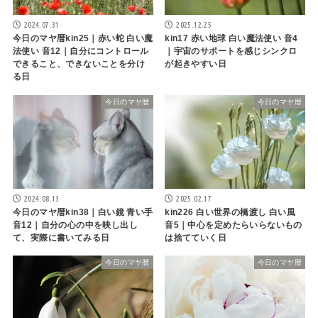
2024.07.31
2025.12.25
今日のマヤ暦kin25｜赤い蛇 白い魔
kin17 赤い地球 白い魔法使い 音4
法使い 音12｜自分にコントロール
｜宇宙のサポートを感じシンクロ
できること、できないことを分け
が起きやすい日
る日
今日のマヤ暦
今日のマヤ暦
2024.08.13
2025.02.17
今日のマヤ暦kin38｜白い鏡 青い手
kin226 白い世界の橋渡し 白い風
音12｜自分の心の中を映し出し
音5｜中心を定めたらいらないもの
て、実際に書いてみる日
は捨てていく日
今日のマヤ暦
今日のマヤ暦