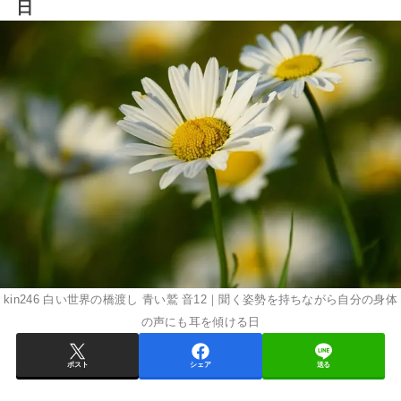
日
kin246 白い世界の橋渡し 青い鷲 音12｜聞く姿勢を持ちながら自分の身体
の声にも耳を傾ける日
ポスト
シェア
送る