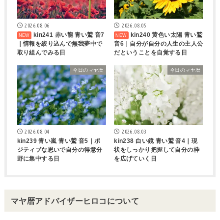
2026.08.06
2026.08.05
kin241 赤い龍 青い鷲 音7
kin240 黄色い太陽 青い鷲
｜情報を絞り込んで無我夢中で
音6｜自分が自分の人生の主人公
取り組んでみる日
だということを自覚する日
今日のマヤ暦
今日のマヤ暦
2026.08.04
2026.08.03
kin239 青い嵐 青い鷲 音5｜ポ
kin238 白い鏡 青い鷲 音4｜現
ジティブな思いで自分の得意分
状をしっかり把握して自分の枠
野に集中する日
を広げていく日
マヤ暦アドバイザーヒロコについて