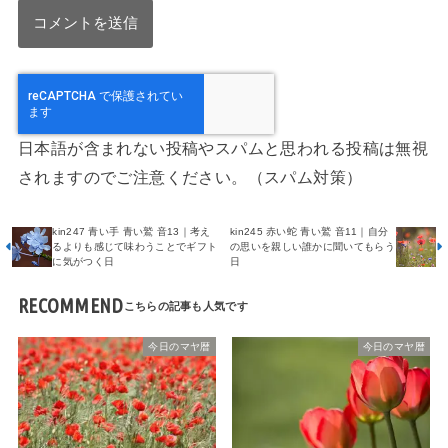
日本語が含まれない投稿やスパムと思われる投稿は無視
されますのでご注意ください。（スパム対策）
kin247 青い手 青い鷲 音13｜考え
kin245 赤い蛇 青い鷲 音11｜自分
るよりも感じて味わうことでギフト
の思いを親しい誰かに聞いてもらう
に気がつく日
日
RECOMMEND
今日のマヤ暦
今日のマヤ暦