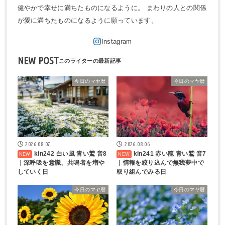
健やかで幸せに満ちたものになるように。 まわりの人との関係
が愛に満ちたものになるように願っています。
NEW POST
今日のマヤ暦
今日のマヤ暦
2026.08.07
2026.08.06
kin242 白い風 青い鷲 音8
kin241 赤い龍 青い鷲 音7
｜深呼吸を意識、共鳴者を増や
｜情報を絞り込んで無我夢中で
していく日
取り組んでみる日
今日のマヤ暦
今日のマヤ暦