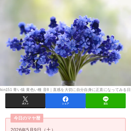
kin151 青い猿 黄色い種 音8｜直感を大切に自分自身に正直になってみる日
ポスト
シェア
送る
今日のマヤ暦
2026年5月9日（土）