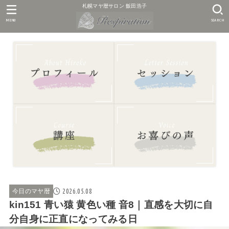
札幌マヤ暦サロン 飯田浩子
MENU
SEARCH
2026.05.08
今日のマヤ暦
kin151 青い猿 黄色い種 音8｜直感を大切に自
分自身に正直になってみる日