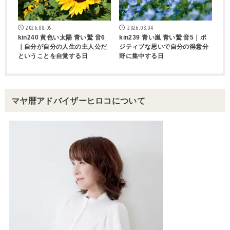
2026.08.05
2026.08.04
kin240 黄色い太陽 青い鷲 音6
kin239 青い嵐 青い鷲 音5｜ポ
｜自分が自分の人生の主人公だ
ジティブな思いで自分の得意分
ということを自覚する日
野に集中する日
マヤ暦アドバイザーヒロコについて