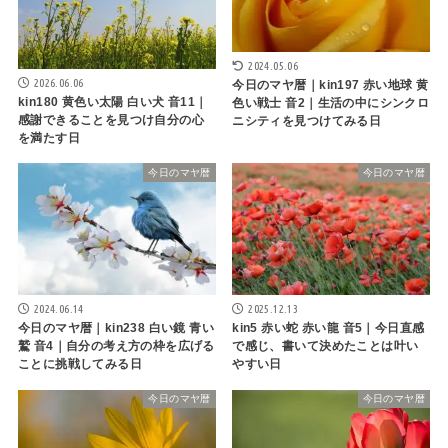
2024.05.06
2026.06.06
今日のマヤ暦｜kin197 赤い地球 黄
kin180 黄色い太陽 白い犬 音11｜
色い戦士 音2｜生活の中にシンクロ
感謝できることを見つけ自分の心
ニシティを見つけてみる日
を満たす日
今日のマヤ暦
今日のマヤ暦
2024.06.14
2025.12.13
今日のマヤ暦｜kin238 白い鏡 青い
kin5 赤い蛇 赤い龍 音5｜今日直感
鷲 音4｜自分の考え方の枠を広げる
で感じ、書いて決めたことは叶い
ことに挑戦してみる日
やすい日
今日のマヤ暦
今日のマヤ暦