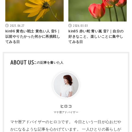
2025.06.27
2026.03.03
kin96 黄色い戦士 黄色い人 音5｜
kin85 赤い蛇 青い嵐 音7｜自分の
以前やりたかった何かに再挑戦し
好きなこと、楽しいことに集中し
てみる日
てみる日
ABOUT US
ヒロコ
マヤ暦アドバイザー
マヤ暦アドバイザーのヒロコです。 今日という一日が心おだや
かになるような記事を心かげています。 一人ひとりの暮らしが