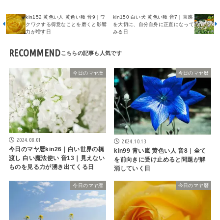
kin152 黄色い人 黄色い種 音9｜ワ
kin150 白い犬 黄色い種 音7｜直感
クワクする得意なことを磨くと影響
を大切に、自分自身に正直になって
力が増す日
みる日
RECOMMEND
今日のマヤ暦
今日のマヤ暦
2024.08.01
2024.10.13
今日のマヤ暦kin26｜白い世界の橋
kin99 青い嵐 黄色い人 音8｜全て
渡し 白い魔法使い 音13｜見えない
を前向きに受け止めると問題が解
ものを見る力が湧き出てくる日
消していく日
今日のマヤ暦
今日のマヤ暦