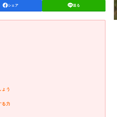
シェア
送る
しょう
する力