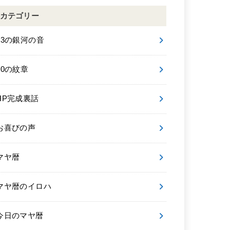
カテゴリー
13の銀河の音
20の紋章
HP完成裏話
お喜びの声
マヤ暦
マヤ暦のイロハ
今日のマヤ暦