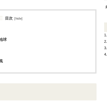
目次
[
hide
]
1
地球
2
3
4
風