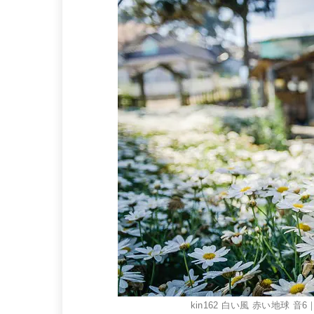
kin162 白い風 赤い地球