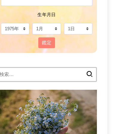
生年月日
鑑定
検
: