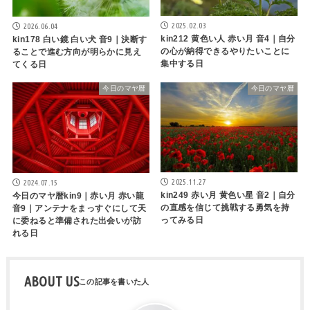
2025.02.03
2026.06.04
kin212 黄色い人 赤い月 音4｜自分
kin178 白い鏡 白い犬 音9｜決断す
の心が納得できるやりたいことに
ることで進む方向が明らかに見え
集中する日
てくる日
今日のマヤ暦
今日のマヤ暦
2025.11.27
2024.07.15
kin249 赤い月 黄色い星 音2｜自分
今日のマヤ暦kin9｜赤い月 赤い龍
の直感を信じて挑戦する勇気を持
音9｜アンテナをまっすぐにして天
ってみる日
に委ねると準備された出会いが訪
れる日
ABOUT US