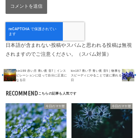
日本語が含まれない投稿やスパムと思われる投稿は無視
されますのでご注意ください。（スパム対策）
kin189 赤い月 青い夜 音7｜インス
kin187 青い手 青い夜 音5｜物事を
ピレーションに従って自分に正直に
スピーディにやることで波に乗れる
なる日
日
RECOMMEND
今日のマヤ暦
今日のマヤ暦