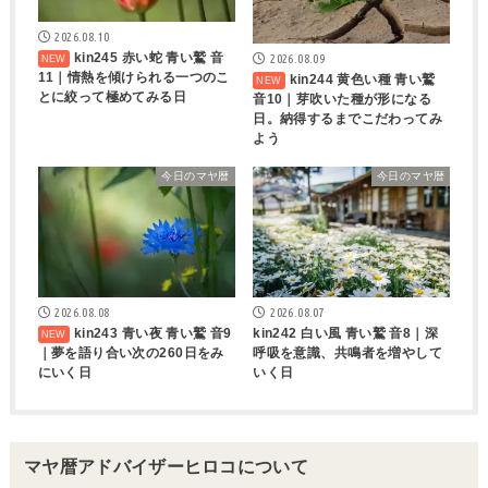
2026.08.10
kin245 赤い蛇 青い鷲 音
2026.08.09
11｜情熱を傾けられる一つのこ
kin244 黄色い種 青い鷲
とに絞って極めてみる日
音10｜芽吹いた種が形になる
日。納得するまでこだわってみ
よう
今日のマヤ暦
今日のマヤ暦
2026.08.07
2026.08.08
kin242 白い風 青い鷲 音8｜深
kin243 青い夜 青い鷲 音9
呼吸を意識、共鳴者を増やして
｜夢を語り合い次の260日をみ
いく日
にいく日
マヤ暦アドバイザーヒロコについて