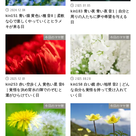
2025.01.05
2024.12.04
kin183 青い夜 青い夜 音1｜自分と
kin151 青い猿 黄色い種 音8｜柔軟
周りの人たちに夢や希望を与える
な心で楽しくやっていくとヒラメ
日
キが来る日
今日のマヤ暦
今日のマヤ暦
2025.12.01
2025.08.28
kin253 赤い空歩く人 黄色い星 音6
kin158 白い鏡 赤い地球 音2｜どん
｜覚悟を決め背水の陣でのぞむと
な自分も覚悟を持って受け入れて
運がひらけていく日
いく日
今日のマヤ暦
今日のマヤ暦