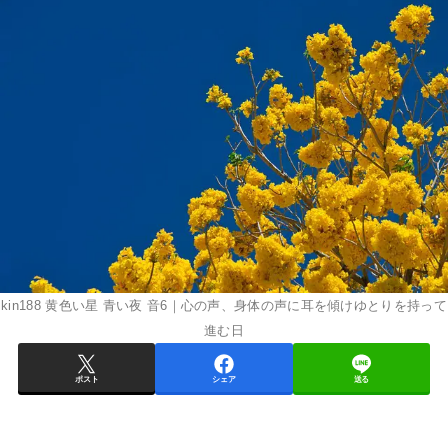
kin188 黄色い星 青い夜 音6｜心の声、身体の声に耳を傾けゆとりを持って
進む日
ポスト
シェア
送る