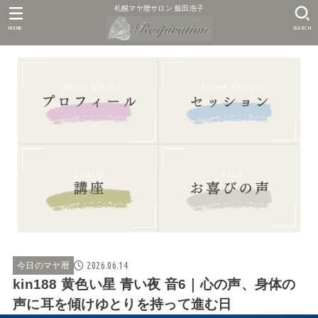
札幌マヤ暦サロン 飯田浩子
MENU
SEARCH
2026.06.14
今日のマヤ暦
kin188 黄色い星 青い夜 音6｜心の声、身体の
声に耳を傾けゆとりを持って進む日