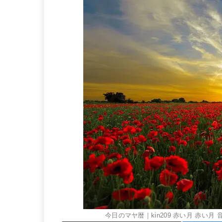
今日のマヤ暦｜kin209 赤い月 赤い