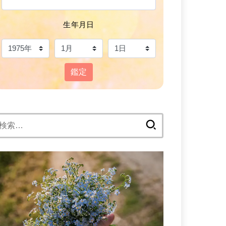
生年月日
鑑定
検
: