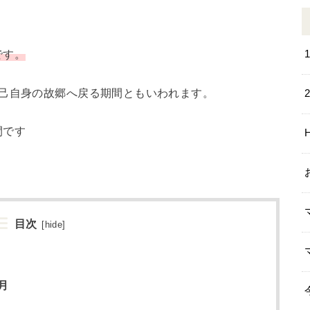
です。
自己自身の故郷へ戻る期間ともいわれます。
間です
目次
[
hide
]
月