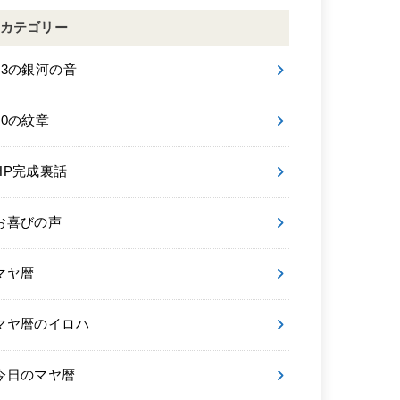
カテゴリー
13の銀河の音
20の紋章
HP完成裏話
お喜びの声
マヤ暦
マヤ暦のイロハ
今日のマヤ暦