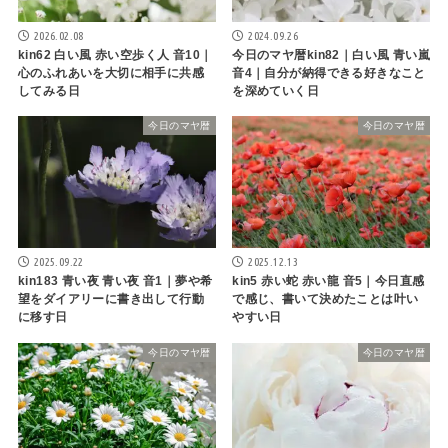
2026.02.08
2024.09.26
kin62 白い風 赤い空歩く人 音10｜
今日のマヤ暦kin82｜白い風 青い嵐
心のふれあいを大切に相手に共感
音4｜自分が納得できる好きなこと
してみる日
を深めていく日
今日のマヤ暦
今日のマヤ暦
2025.09.22
2025.12.13
kin183 青い夜 青い夜 音1｜夢や希
kin5 赤い蛇 赤い龍 音5｜今日直感
望をダイアリーに書き出して行動
で感じ、書いて決めたことは叶い
に移す日
やすい日
今日のマヤ暦
今日のマヤ暦