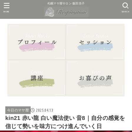
札幌マヤ暦サロン 飯田浩子
MENU
SEARCH
2025.04.13
今日のマヤ暦
kin21 赤い龍 白い魔法使い 音8｜自分の感覚を
信じて勢いを味方につけ進んでいく日