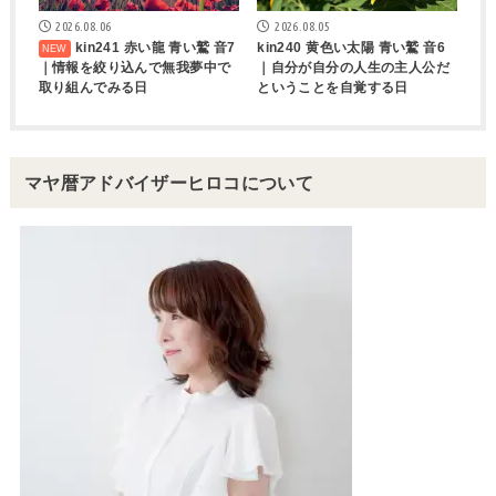
2026.08.06
2026.08.05
kin241 赤い龍 青い鷲 音7
kin240 黄色い太陽 青い鷲 音6
｜情報を絞り込んで無我夢中で
｜自分が自分の人生の主人公だ
取り組んでみる日
ということを自覚する日
マヤ暦アドバイザーヒロコについて