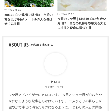
2026.04.26
2024.05.17
kin138 白い鏡 青い猿 音8｜自分の
今日のマヤ暦｜kin210 白い犬 赤い
枠を広げ半径1メートルの人を喜ば
月 音2｜自分の気持ちや感覚を大切
せてみる日
にすると使命に気づく日
ABOUT US
ヒロコ
マヤ暦アドバイザー
マヤ暦アドバイザーのヒロコです。 今日という一日が心おだや
かになるような記事を心かげています。 一人ひとりの暮らしが
健やかで幸せに満ちたものになるように。 まわりの人との関係