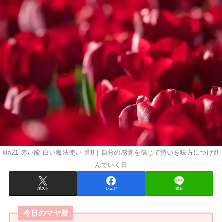
kin21 赤い龍 白い魔法使い 音8｜自分の感覚を信じて勢いを味方につけ進
んでいく日
ポスト
シェア
送る
今日のマヤ暦