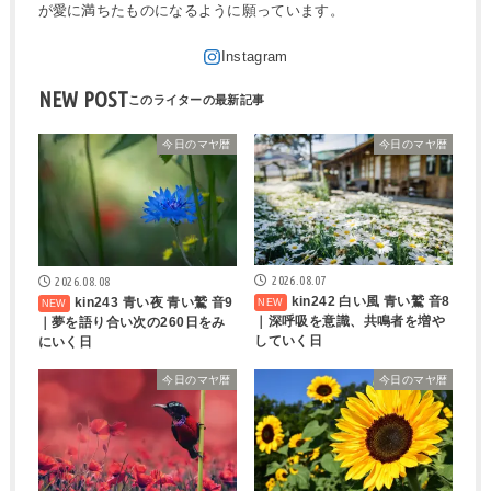
が愛に満ちたものになるように願っています。
NEW POST
今日のマヤ暦
今日のマヤ暦
2026.08.07
2026.08.08
kin242 白い風 青い鷲 音8
kin243 青い夜 青い鷲 音9
｜深呼吸を意識、共鳴者を増や
｜夢を語り合い次の260日をみ
していく日
にいく日
今日のマヤ暦
今日のマヤ暦