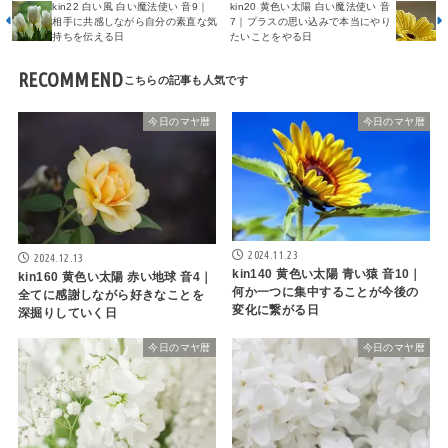
kin22 白い風 白い魔法使い 音9｜
kin20 黄色い太陽 白い魔法使い 音
相手に共感しながら自分の素直な気
7｜プラスの思い込みで本当にやり
持ちを伝える日
たいことをやる日
RECOMMEND
今日のマヤ暦
今日のマヤ暦
2024.11.23
2024.12.13
kin140 黄色い太陽 青い猿 音10｜
kin160 黄色い太陽 赤い地球 音4｜
何か一つに集中することが今後の
全てに感謝しながら好きなことを
変化に繋がる日
深掘りしていく日
今日のマヤ暦
今日のマヤ暦